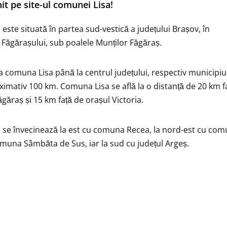
nit pe site-ul comunei Lisa!
este situată în partea sud-vestică a județului Brașov, în
Făgărașului, sub poalele Munților Făgăraș.
la comuna Lisa până la centrul județului, respectiv municipiu
ximativ 100 km. Comuna Lisa se află la o distanță de 20 km f
găraș și 15 km față de orașul Victoria.
se învecinează la est cu comuna Recea, la nord-est cu com
muna Sâmbăta de Sus, iar la sud cu județul Argeș.