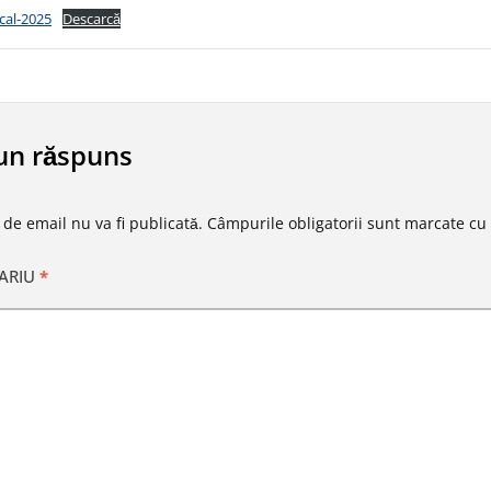
cal-2025
Descarcă
un răspuns
 de email nu va fi publicată.
Câmpurile obligatorii sunt marcate cu
ARIU
*