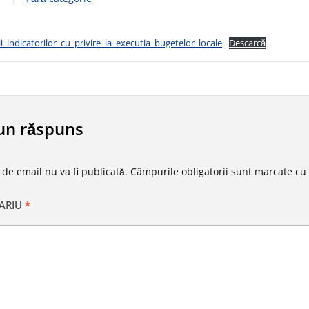
rii_indicatorilor_cu_privire_la_executia_bugetelor_locale
Descarcă
un răspuns
 de email nu va fi publicată.
Câmpurile obligatorii sunt marcate cu
ARIU
*