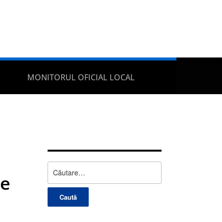
MONITORUL OFICIAL LOCAL
Caută
le
după: