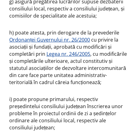
g) asigură pregătirea lucrărilor supuse dezbaterii
consiliului local, respectiv a consiliului județean, și
comisiilor de specialitate ale acestuia;
h) poate atesta, prin derogare de la prevederile
Ordonanței Guvernului nr. 26/2000
cu privire la
asociații și fundații, aprobată cu modificări și
completări prin
Legea nr. 246/2005
, cu modificările
și completările ulterioare, actul constitutiv și
statutul asociațiilor de dezvoltare intercomunitară
din care face parte unitatea administrativ-
teritorială în cadrul căreia funcționează;
i) poate propune primarului, respectiv
președintelui consiliului județean înscrierea unor
probleme în proiectul ordinii de zi a ședințelor
ordinare ale consiliului local, respectiv ale
consiliului județean;