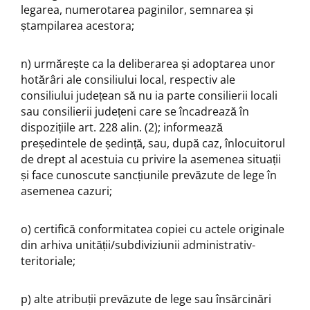
legarea, numerotarea paginilor, semnarea și
ștampilarea acestora;
n) urmărește ca la deliberarea și adoptarea unor
hotărâri ale consiliului local, respectiv ale
consiliului județean să nu ia parte consilierii locali
sau consilierii județeni care se încadrează în
dispozițiile art. 228 alin. (2); informează
președintele de ședință, sau, după caz, înlocuitorul
de drept al acestuia cu privire la asemenea situații
și face cunoscute sancțiunile prevăzute de lege în
asemenea cazuri;
o) certifică conformitatea copiei cu actele originale
din arhiva unității/subdiviziunii administrativ-
teritoriale;
p) alte atribuții prevăzute de lege sau însărcinări