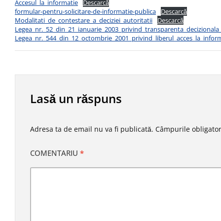
Accesul_la_informatie
Descarcă
formular-pentru-solicitare-de-informatie-publica
Descarcă
Modalitati_de_contestare_a_deciziei_autoritatii
Descarcă
Legea_nr._52_din_21_ianuarie_2003_privind_transparenta_decizionala_
Legea_nr._544_din_12_octombrie_2001_privind_liberul_acces_la_inform
Lasă un răspuns
Adresa ta de email nu va fi publicată.
Câmpurile obligator
COMENTARIU
*