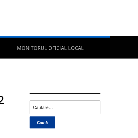
MONITORUL OFICIAL LOCAL
2
Caută
după: