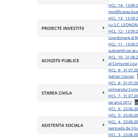
HCL_14-_13.09.20
modificarea buge
HCL_13-_13.09.2
cu S.C. LEONORA 
PROIECTE INVESTITII
HCL_12-_13.09.2
coordonare al Re
HCL_11-_13.09.201
subventii pe an
HCL_10-_31.08.2
ACHIZITII PUBLICE
al Comunei Lisa
HCL_9-_31.07.201
Adrian Ciprian
HCL_8-_31.07.201
primarului Comu
STAREA CIVILA
HCL_7-_31.07.201
pe anul 2012
D
HCL_6-_23.06.201
HCL_5-_23.06.20
HCL_4-_23.06.201
ASISTENTA SOCIALA
perioada de 3 lu
HCL_3-_23.06.201