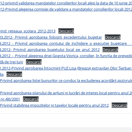
12-
privind validarea mandatelor consilierilor locali alesi la data de 10 iunie 2
2-Privind alegerea comisiei de validare a mandatelor consilierilor locali 201
vind_reteaua_scolara_2012-2013
Descarcă
3.2012-_Privind_aprobarea_folosirii_excedentului_bugetar
Descarcă
.2012_-_Privind_aprobarea_contului_de_inchidere_a_executiei_bugetare___
.2012-_Privind_aprobarea_bugetului_local_pe_anul_2012
Descarcă
2012_-_Privind alegerea dnei Gogota Viorica, consilier, în funcția de președ
ă de trei luni
Descarcă
2012-Privind aprobarea întocmirii PUZ Lisa (Breaza) extravilan Dlor Șerban 
ia
Descarcă
Privind aprobarea listei bunurilor ce conduc la excluderea acordării ajutorulu
Privind aprobarea planului de acțiuni și lucrări de interes local pentru anul 
i nr.4l6/2001
Descarcă
Privind stabilirea impozitelor și taxelor locale pentru anul 2012
Descarcă