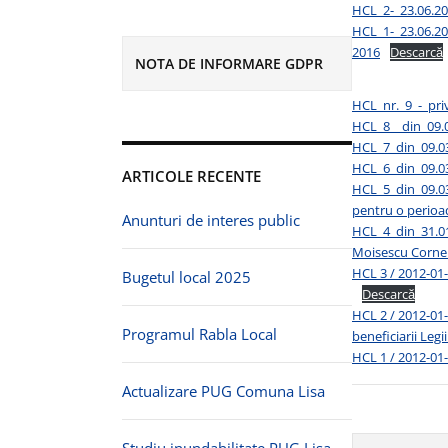
HCL_2-_23.06.20
HCL_1-_23.06.201
2016
Descarcă
NOTA DE INFORMARE GDPR
HCL_nr._9_-_pri
HCL_8__din_09.0
HCL_7_din_09.03
HCL_6_din_09.03
ARTICOLE RECENTE
HCL_5_din_09.03.
pentru o perioad
Anunturi de interes public
HCL_4_din_31.01.
Moisescu Cornel
HCL 3 / 2012-01-
Bugetul local 2025
Descarcă
HCL 2 / 2012-01-
Programul Rabla Local
beneficiarii Legi
HCL 1 / 2012-01-
Actualizare PUG Comuna Lisa