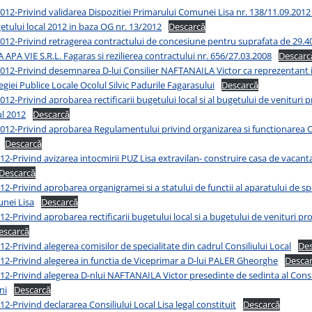
12-Privind validarea Dispozitiei Primarului Comunei Lisa nr. 138/11.09.2012
tului local 2012 in baza OG nr. 13/2012
Descarcă
012-Privind retragerea contractului de concesiune pentru suprafata de 29.4
APA VIE S.R.L. Fagaras si rezilierea contractului nr. 656/27.03.2008
Descarc
012-Privind desemnarea D-lui Consilier NAFTANAILA Victor ca reprezentant in
giei Publice Locale Ocolul Silvic Padurile Fagarasului
Descarcă
2-Privind aprobarea rectificarii bugetului local si al bugetului de venituri pr
ul 2012
Descarcă
012-Privind aprobarea Regulamentului privind organizarea si functionarea Co
Descarcă
2-Privind avizarea intocmirii PUZ Lisa extravilan- construire casa de vaca
Descarcă
2-Privind aprobarea organigramei si a statului de functii al aparatului de spe
nei Lisa
Descarcă
2-Privind aprobarea rectificarii bugetului local si a bugetului de venituri prop
escarcă
2-Privind alegerea comisilor de specialitate din cadrul Consiliului Local
Des
12-Privind alegerea in functia de Viceprimar a D-lui PALER Gheorghe
Desca
2-Privind alegerea D-nlui NAFTANAILA Victor presedinte de sedinta al Consil
ni
Descarcă
2-Privind declararea Consiliului Local Lisa legal constituit
Descarcă