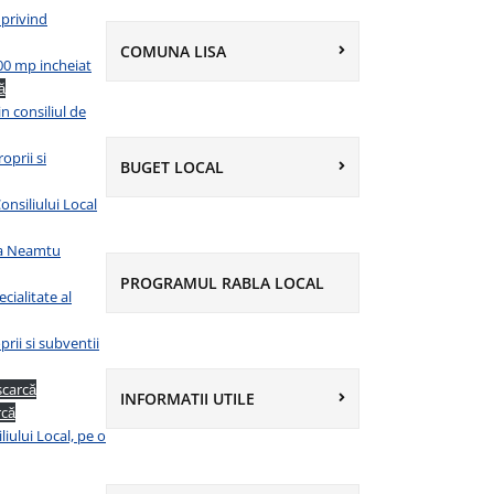
 privind
COMUNA LISA
00 mp incheiat
ă
 consiliul de
oprii si
BUGET LOCAL
nsiliului Local
nta Neamtu
PROGRAMUL RABLA LOCAL
cialitate al
rii si subventii
carcă
INFORMATII UTILE
rcă
iului Local, pe o